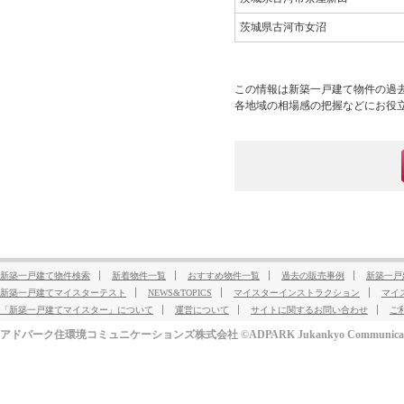
茨城県古河市女沼
この情報は新築一戸建て物件の過
各地域の相場感の把握などにお役
新築一戸建て物件検索
新着物件一覧
おすすめ物件一覧
過去の販売事例
新築一戸
新築一戸建てマイスターテスト
NEWS&TOPICS
マイスターインストラクション
マイ
「新築一戸建てマイスター」について
運営について
サイトに関するお問い合わせ
ご
アドパーク住環境コミュニケーションズ株式会社 ©ADPARK Jukankyo Communication